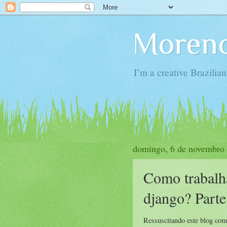
Moren
I’m a creative Brazilia
domingo, 6 de novembro
Como trabalh
django? Parte
Ressuscitando este blog com 