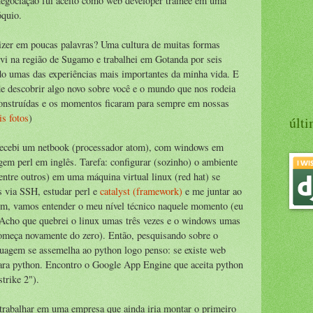
negociação fui aceito como web developer trainee em uma
óquio.
izer em poucas palavras? Uma cultura de muitas formas
ivi na região de Sugamo e trabalhei em Gotanda por seis
ido umas das experiências mais importantes da minha vida. E
de descobrir algo novo sobre você e o mundo que nos rodeia
onstruídas e os momentos ficaram para sempre em nossas
s fotos
)
últi
 recebi um netbook (processador atom), com windows em
gem perl em inglês. Tarefa: configurar (sozinho) o ambiente
ntre outros) em uma máquina virtual linux (red hat) se
via SSH, estudar perl e
catalyst (framework)
e me juntar ao
m, vamos entender o meu nível técnico naquele momento (eu
Acho que quebrei o linux umas três vezes e o windows umas
começa novamente do zero). Então, pesquisando sobre o
inguagem se assemelha ao python logo penso: se existe web
para python. Encontro o Google App Engine que aceita python
trike 2").
 trabalhar em uma empresa que ainda iria montar o primeiro