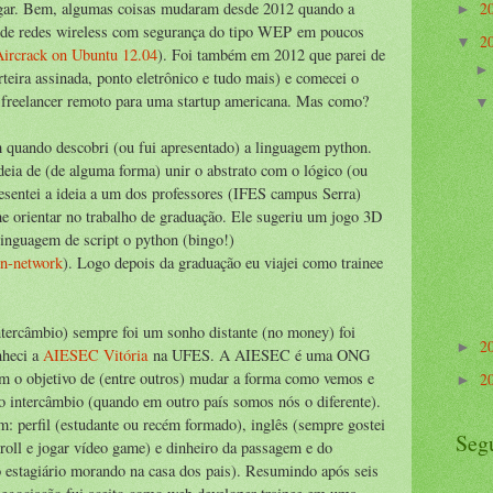
2
ugar. Bem, algumas coisas mudaram desde 2012 quando a
►
a de redes wireless com segurança do tipo WEP em poucos
2
▼
Aircrack on Ubuntu 12.04
). Foi também em 2012 que parei de
teira assinada, ponto eletrônico e tudo mais) e comecei o
freelancer remoto para uma startup americana. Mas como?
quando descobri (ou fui apresentado) a linguagem python.
eia de (de alguma forma) unir o abstrato com o lógico (ou
esentei a ideia a um dos professores (IFES campus Serra)
e orientar no trabalho de graduação. Ele sugeriu um jogo 3D
inguagem de script o python (bingo!)
n-network
). Logo depois da graduação eu viajei como trainee
intercâmbio) sempre foi um sonho distante (no money) foi
2
►
nheci a
AIESEC Vitória
na UFES. A AIESEC é uma ONG
om o objetivo de (entre outros) mudar a forma como vemos e
2
►
o intercâmbio (quando em outro país somos nós o diferente).
am: perfil (estudante ou recém formado), inglês (sempre gostei
Seg
n'roll e jogar vídeo game) e dinheiro da passagem e do
 estagiário morando na casa dos pais). Resumindo após seis