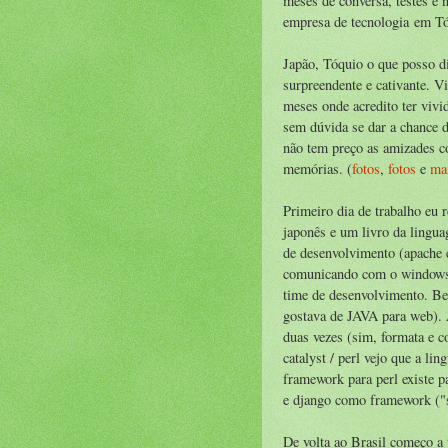
meses de conversa, testes e 
empresa de tecnologia em T
Japão, Tóquio o que posso d
surpreendente e cativante. V
meses onde acredito ter viv
sem dúvida se dar a chance 
não tem preço as amizades c
memórias. (
fotos
,
fotos
e
mai
Primeiro dia de trabalho eu
japonês e um livro da lingua
de desenvolvimento (apache e
comunicando com o windows 
time de desenvolvimento. Be
gostava de JAVA para web). 
duas vezes (sim, formata e 
catalyst / perl vejo que a l
framework para perl existe 
e django como framework ("s
De volta ao Brasil começo a