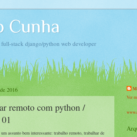
o Cunha
n full-stack django/python web developer
M
 de 2016
Ver m
ar remoto com python /
www.
 01
Arq
um assunto bem interessante: trabalho remoto, trabalhar de