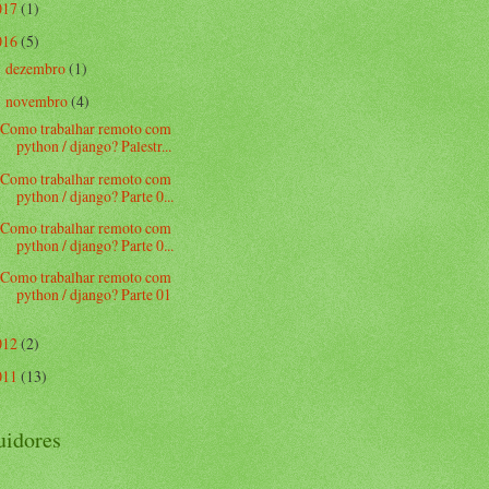
017
(1)
016
(5)
dezembro
(1)
►
novembro
(4)
▼
Como trabalhar remoto com
python / django? Palestr...
Como trabalhar remoto com
python / django? Parte 0...
Como trabalhar remoto com
python / django? Parte 0...
Como trabalhar remoto com
python / django? Parte 01
012
(2)
011
(13)
uidores