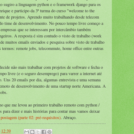
go sugiro a linguagem python e o framework django para os
rique e participo da 3ª turma do curso "welcome to the
nte de projetos. Aprendo muito trabalhando desde telecom
r do time de desenvolvimento. No pouco tempo livre começo a
 empresas que se interessam por intercâmbio também
ngeiros. A resposta é sim contudo o visto de trabalho (work
 de muitos emails enviados e pesquisa sobre visto de trabalho
 termos: remote jobs, telecommute, home office entre outras
ecide não mais trabalhar com projetos de software e fecha o
mpo livre (e o seguro desemprego) para varrer a internet até
o. Uns 20 emails por dia, algumas entrevista e uma semana
remoto de desenvolvimento de uma startup norte Americana. A
jobs.
o que me levou ao primeiro trabalho remoto com python /
s para dizer e mais histórias para contar mas vamos deixar
postagem (parte 02: pré-requisitos)
. Abraço.
s
12:39