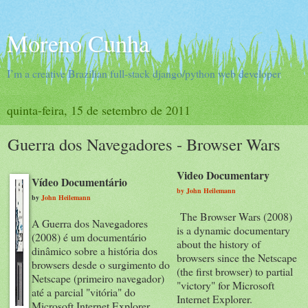
Moreno Cunha
I’m a creative Brazilian full-stack django/python web developer
quinta-feira, 15 de setembro de 2011
Guerra dos Navegadores - Browser Wars
Video Documentary
Vídeo Documentário
by John Heilemann
by
John Heilemann
The Browser Wars (2008)
A Guerra dos Navegadores
is a dynamic documentary
(2008) é um documentário
about the history of
dinâmico sobre a história dos
browsers since the Netscape
browsers desde o surgimento do
(the first browser) to partial
Netscape (primeiro navegador)
"victory" for Microsoft
até a parcial "vitória" do
Internet Explorer.
Microsoft Internet Explorer