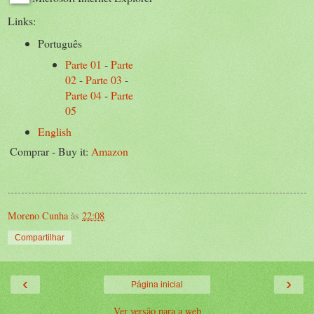
Links:
Português
Parte 01
-
Parte
02
-
Parte 03
-
Parte 04
-
Parte
05
English
Comprar - Buy it:
Amazon
Moreno Cunha
às
22:08
Compartilhar
‹
›
Página inicial
Ver versão para a web